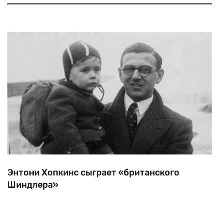
«Оскара», причем, впервые в истории сериал
выиграл во всех четырех актерских номинациях. За
стоят отец и сын Леви. 74-ле
ситкомом
Энтони Хопкинс сыграет «британского
Шиндлера»