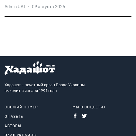
Сэр Николас Уинтон известен спасением 669
Admin UAT
•
09 августа 2026
еврейских детей из оккупированной немцами
Чехословакии. Он скончался на 107-м году жизни, а
его судьба стала сюжетом нескольких
художественных и
документальных фильмов. В очередн
Хадашот - печатный орган Ваада Украины,
выходит с января 1991 года.
СВЕЖИЙ НОМЕР
МЫ В СОЦСЕТЯХ
О ГАЗЕТЕ
АВТОРЫ
ВААД УКРАИНЫ