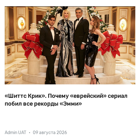
стал первым израильтян
«Шиттс Крик». Почему «еврейский» сериал
побил все рекорды «Эмми»
Проект под странным названием Schitt's Creek
Admin UAT
•
09 августа 2026
получил семь статуэток телевизионного аналога