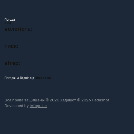
Погода
Київ
вологість:
тиск:
вітер:
Погода на 10 днів від
sinoptik.ua
Все права защищены © 2020 Хадашот © 2026 Hadashot
Developed by
Infopulse