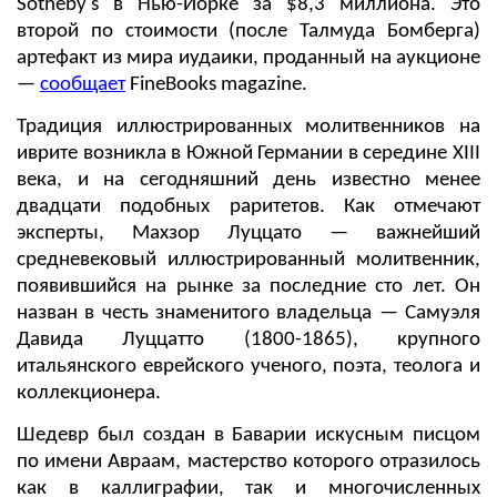
Sotheby's в Нью-Йорке за $8,3 миллиона. Это
второй по стоимости (после Талмуда Бомберга)
артефакт из мира иудаики, проданный на аукционе
—
сообщает
FineBooks magazine.
Традиция иллюстрированных молитвенников на
иврите возникла в Южной Германии в середине XIII
века, и на сегодняшний день известно менее
двадцати подобных раритетов. Как отмечают
эксперты, Махзор Луццато — важнейший
средневековый иллюстрированный молитвенник,
появившийся на рынке за последние сто лет. Он
назван в честь знаменитого владельца — Самуэля
Давида Луццатто (1800-1865), крупного
итальянского еврейского ученого, поэта, теолога и
коллекционера.
Шедевр был создан в Баварии искусным писцом
по имени Авраам, мастерство которого отразилось
как в каллиграфии, так и многочисленных