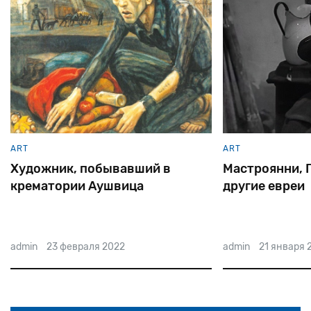
ART
ART
Художник, побывавший в
Мастроянни, Г
крематории Аушвица
другие евреи
admin
23 февраля 2022
admin
21 января 