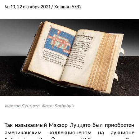
№ 10, 22 октября 2021 / Хешван 5782
Махзор Луццато. Фото: Sotheby's
Так называемый Махзор Луццато был приобретен
американским коллекционером на аукционе