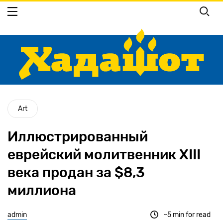
Перейти
к
основному
содержанию
Art
Иллюстрированный
еврейский молитвенник XIII
века продан за $8,3
миллиона
admin
~5 min for read