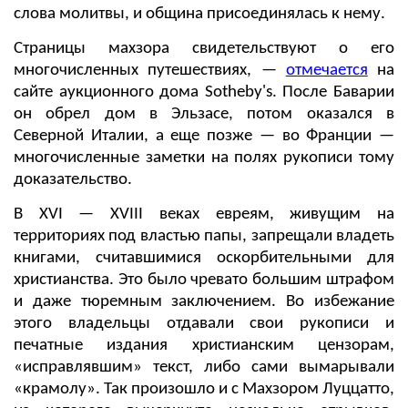
слова молитвы, и община присоединялась к нему.
Страницы махзора свидетельствуют о его
многочисленных путешествиях, —
отмечается
на
сайте аукционного дома Sotheby's. После Баварии
он обрел дом в Эльзасе, потом оказался в
Северной Италии, а еще позже — во Франции —
многочисленные заметки на полях рукописи тому
доказательство.
В XVI — XVIII веках евреям, живущим на
территориях под властью папы, запрещали владеть
книгами, считавшимися оскорбительными для
христианства. Это было чревато большим штрафом
и даже тюремным заключением. Во избежание
этого владельцы отдавали свои рукописи и
печатные издания христианским цензорам,
«исправлявшим» текст, либо сами вымарывали
«крамолу». Так произошло и с Махзором Луццатто,