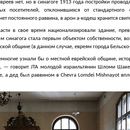
вреев нет, но в синагоге 1913 года постройки провод
ых посетителей, отклонившихся от стандартного 
нет постоянного раввина, в арон а-кодеш хранится свит
асти в свое время национализировали здание, прев
-м синагога стала первым объектом собственности, в
ской общине (в данном случае, евреям города Бельско-
емногие узнали бы о местной еврейской общине, исто
», — говорит JTA молодой израильтянин Шломи Шаке
, а дед был раввином в Chevra Lomdei Mishnayot впл