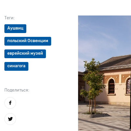
Теги:
Аушвиц
польский Освенцим
еврейский музей
синагога
Поделиться: