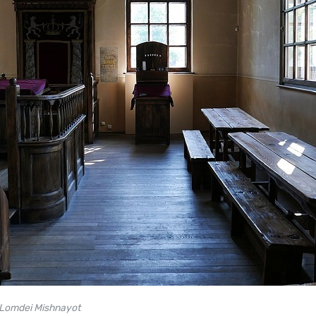
Lomdei Mishnayot