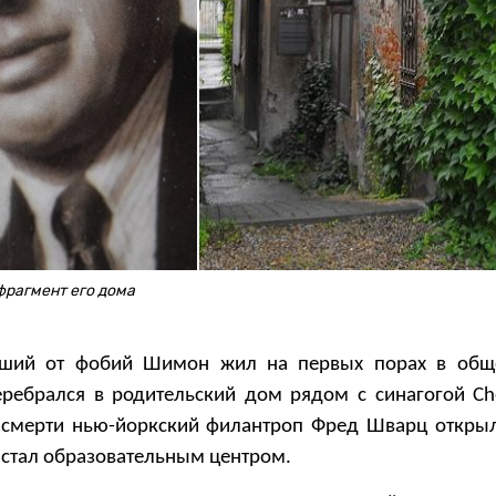
фрагмент его дома
вший от фобий Шимон жил на первых порах в общ
еребрался в родительский дом рядом с синагогой Ch
о смерти нью-йоркский филантроп Фред Шварц открыл
 стал образовательным центром.