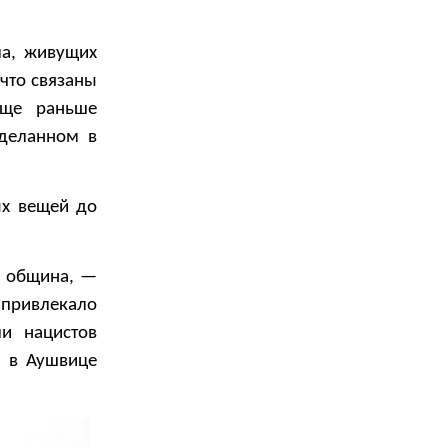
ма, живущих
 что связаны
Еще раньше
сделанном в
ых вещей до
я община, —
 привлекало
и нацистов
а в Аушвице