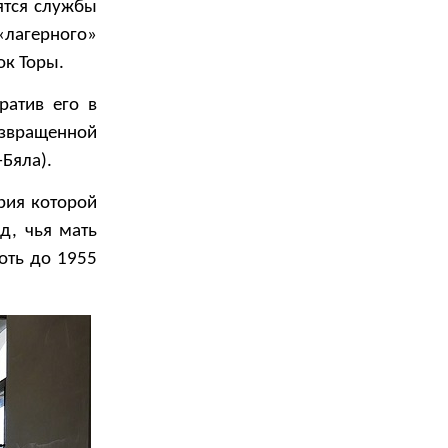
ятся службы
«лагерного»
ок Торы.
ратив его в
озвращенной
Бяла).
рия которой
д, чья мать
оть до 1955