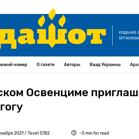
ИЗДАНИЕ 
ОРГАНИЗА
вежий номер
О газете
Авторы
Ваад Украины
Арх
ьском Освенциме приглаш
гогу
екабря 2021 / Tevet 5782
~5 min for read