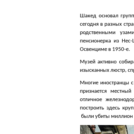
Шакед основал груп
сегодня в разных стр
родственными узам
пенсионерка из Нес-
Освенциме в 1950-е.
Музей активно собир
изысканных люстр, сп
Многие иностранцы с
признается местный
отличное железнодо
построить здесь кру
были убиты миллион е