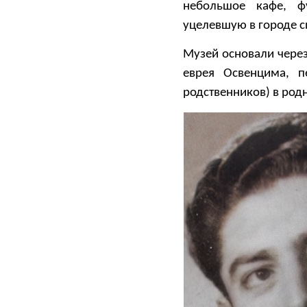
небольшое кафе, ф
уцелевшую в городе си
Музей основали чере
еврея Освенцима, п
родственников) в род