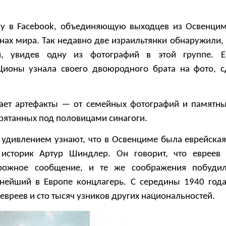
пу в Facebook, объединяющую выходцев из Освенци
анах мира. Так недавно две израильтянки обнаружили,
и, увидев одну из фотографий в этой группе. 
Ционы узнала своего двоюродного брата на фото, 
ает артефакты — от семейных фотографий и памятн
рятанных под половицами синагоги.
 удивлением узнают, что в Освенциме была еврейска
 историк Артур Шиндлер. Он говорит, что евреев
рожное сообщение, и те же соображения побудил
пнейший в Европе концлагерь. С середины 1940 год
вреев и сто тысяч узников других национальностей.