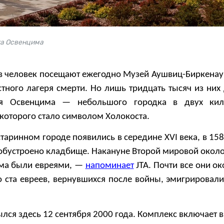
га Освенцима
в человек посещают ежегодно Музей Аушвиц-Биркенау
стного лагеря смерти. Но лишь тридцать тысяч из них
ея Освенцима — небольшого городка в двух кил
 которого стало символом Холокоста.
старинном городе появились в середине XVI века, в 15
 обустроено кладбище. Накануне Второй мировой около
ма были евреями, —
напоминает
JTA. Почти все они о
 ста евреев, вернувшихся после войны, эмигрировали
лся здесь 12 сентября 2000 года. Комплекс включает в