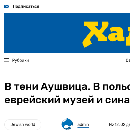
Перейти
к
Подписаться
основному
содержанию
Рубрики
С
В тени Аушвица. В пол
еврейский музей и сина
Jewish world
admin
№ 12, 02 д