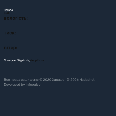
Погода
Київ
вологість:
тиск:
вітер:
Погода на 10 днів від
sinoptik.ua
Все права защищены © 2020 Хадашот © 2026 Hadashot
Developed by
Infopulse