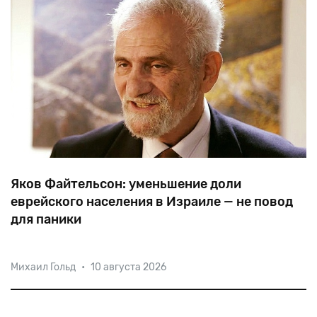
Яков Файтельсон: уменьшение доли
еврейского населения в Израиле — не повод
для паники
Доля еврейского населения в Израиле впервые в
Михаил Гольд
•
10 августа 2026
истории упала ниже 74%, — сообщил израильский
центр иммиграционной политики (IPC). Отражает ли
это долгосрочные тенденции или речь идет о дутой