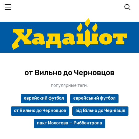
Перейти
к
основному
содержанию
от Вильно до Черновцов
популярные теги:
еврейский футбол
єврейський футбол
от Вильно до Черновцов
від Вільно до Чернівців
пакт Молотова — Риббентропа