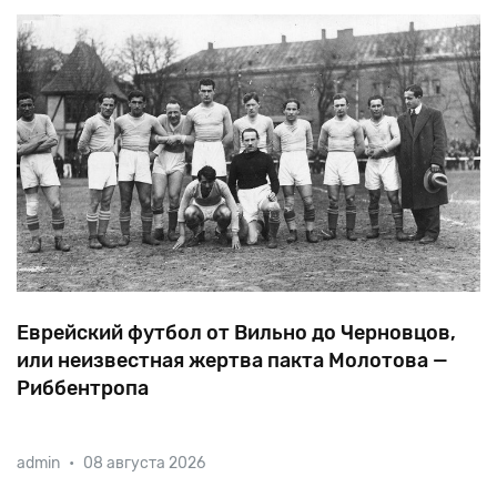
Еврейский футбол от Вильно до Черновцов,
или неизвестная жертва пакта Молотова —
Риббентропа
Оккупировав
страны
Балтии,
а
также
восточную
admin
•
08 августа 2026
Польшу
и
Буковины,
советская
власть
закрыла
известные
в
свое
время
еврейские
футбольные