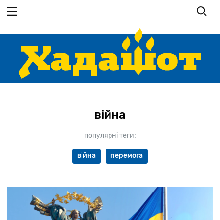
Перейти
до
основного
вмісту
війна
популярні теги:
війна
перемога