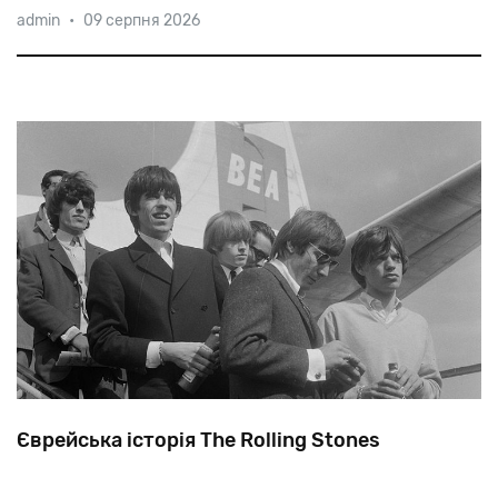
admin
•
09 серпня 2026
для
всього
світу.
До
революції
євреї
їхали
у
Сполучені
Штати,
а
після
неї,
коли
виїзд
за
кордон
заборонили,
—
у
Москву.
Єврейська історія The Rolling Stones