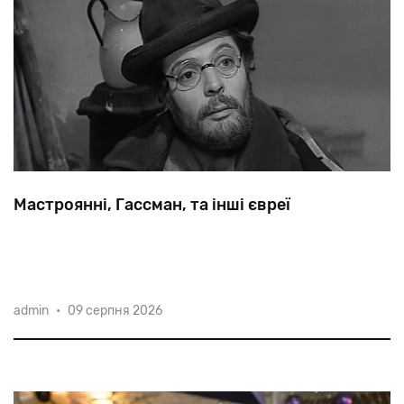
Мастроянні, Гассман, та інші євреї
І
Мастроянні,
і
Гассман
народилися
в
Італії,
обидва
admin
•
09 серпня 2026
вважаються
символами
італійського
кінематографа,
і
обидва
—
галахічні
євреї.