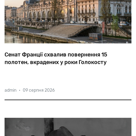
Сенат Франції схвалив повернення 15
полотен, вкрадених у роки Голокосту
Рішення
верхньої
палати
парламенту
дозволить
admin
•
09 серпня 2026
музеям
передати
роботи
нащадкам
єврейських
власників.