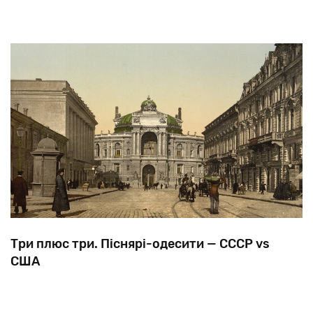
Три плюс три. Піснярі-одесити — СССР vs
США
Одеса
здавна
відома
як
«постачальник»
талантів