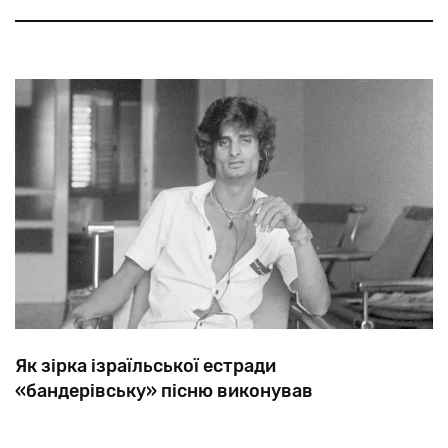
світі.
Як зірка ізраїльської естради
«бандерівську» пісню виконував