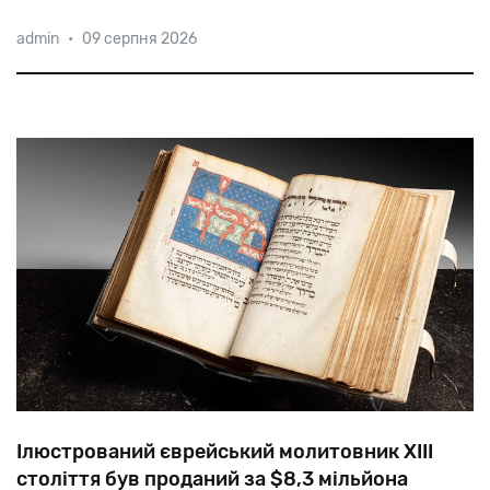
Зоар
Аргов,
який
рано
помер
від
передозування
admin
•
09 серпня 2026
наркотиків,
вважався
символом
«східної»
естради.
Тим
цікавіше
було
почути
у
його
виконанні
на
івриті
«Там,
під
Львівським
замком».
Ілюстрований єврейський молитовник XIII
століття був проданий за $8,3 мільйона