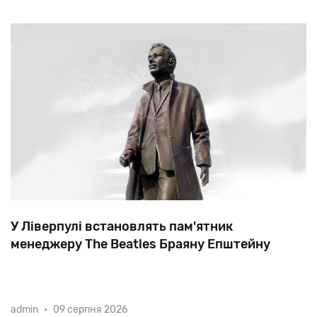
У Ліверпулі встановлять пам'ятник
менеджеру The Beatles Браяну Епштейну
Завдяки
Епштейну,
якого
часто
називають
п'ятим
admin
•
09 серпня 2026
бітлом,
четвірка
з
Ліверпуля
стала
рок-групою
№1
у