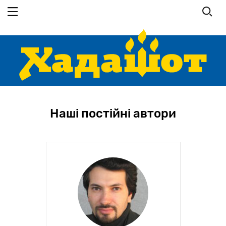
Перейти
до
основного
вмісту
Наші постійні автори