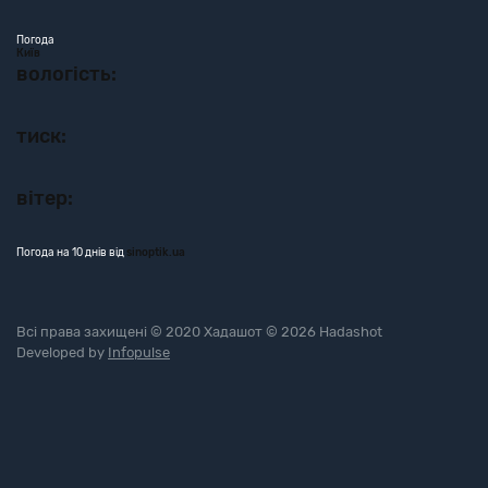
Погода
Київ
вологість:
тиск:
вітер:
Погода на 10 днів від
sinoptik.ua
Всі права захищені © 2020 Хадашот © 2026 Hadashot
Developed by
Infopulse