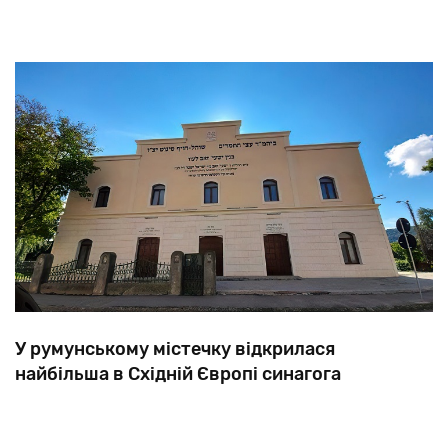
У румунському містечку відкрилася
найбільша в Східній Європі синагога
Сігет
біля
кордону
з
Україною
став
центром