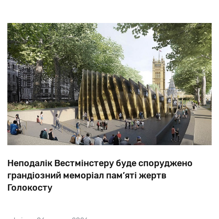
Неподалік Вестмінстеру буде споруджено
грандіозний меморіал пам’яті жертв
Голокосту
Комплекс
у
Лондоні
стане
другим
найбільшим