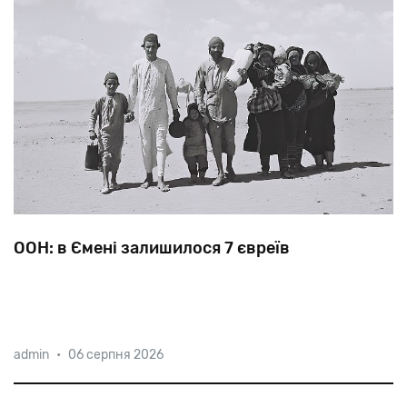
ООН: в Ємені залишилося 7 євреїв
Євреї
почали
селитися
на
півдні
Аравійського
admin
•
06 серпня 2026
півострова
ще
до
руйнування
Першого
Храму.