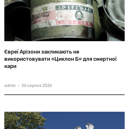
Євреї Арізони закликають не
використовувати «Циклон Б» для смертної
кари
Як
відомо,
за
допомогою
Zyklon
B
було
умертвлено
1,1
admin
•
06 серпня 2026
мільйона
осіб
в
газових
камерах
Освенціма-Біркенау,
Майданека
та
інших
таборів
смерті.