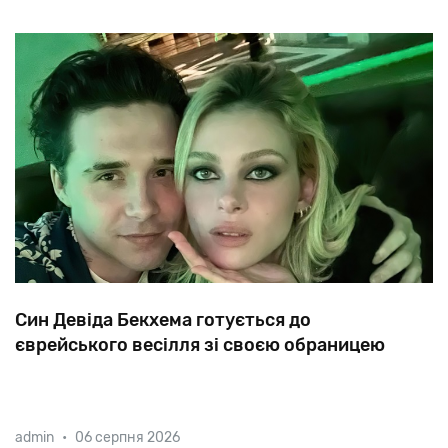
Син Девіда Бекхема готується до
єврейського весілля зі своєю обраницею
Старший
син
відомого
футболіста
Бруклін
admin
•
06 серпня 2026
одружиться
з
американською
акторкою,
єврейкою