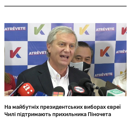
по
батьку
Ніколою
Пельтц.
На майбутніх президентських виборах євреї
Чилі підтримають прихильника Піночета