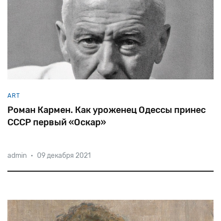
ART
Роман Кармен. Как уроженец Одессы принес
СССР первый «Оскар»
admin
•
09 декабря 2021
Полнометражный
документальный
фильм
«Разгром
немецких
войск
под
Москвой»
был
удостоен
в
1943
году
«Оскара»,
а
также
награды
Национального
совета
кинокритиков
США.