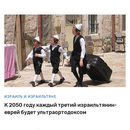
вызванных Covid-19. Хенрик Оренштейн из
польского городка Хрубешув эмигрировал после
получил более 100 патентов.
Холокоста в США и
ИЗРАИЛЬ И ИЗРАИЛЬТЯНЕ
К 2050 году каждый третий израильтянин-
еврей будет ультраортодоксом