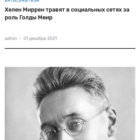
АНТИСЕМИТИЗМ
Хелен Миррен травят в социальных сетях за
роль Голды Меир
admin
•
01 декабря 2021
Одна
из
наиболее
титулованных
актрис
мирового
кинематографа
неоднократно
посещала
Израиль,
критикуя
активистов,
призывающих
к
культурному
бойкоту
еврейского
государства.