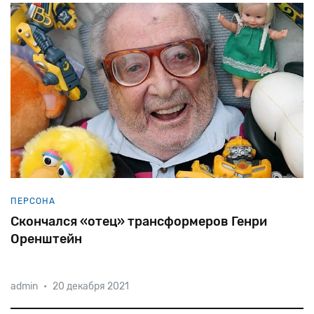
ПЕРСОНА
Скончался «отец» трансформеров Генри
Оренштейн
admin
•
20 декабря 2021
98-летний производитель игрушек, прошедший
через пять концлагерей, умер из-за осложнений,