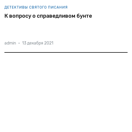
ДЕТЕКТИВЫ СВЯТОГО ПИСАНИЯ
К вопросу о справедливом бунте
admin
•
13 декабря 2021
Дело
об
убийстве
Моисеем
египтянина,
избившего
еврейского
раба,
юристы
квалифицировали
бы
как
преднамеренное
убийство.