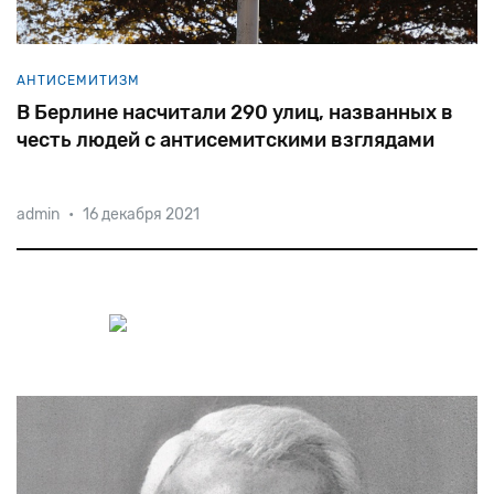
АНТИСЕМИТИЗМ
В Берлине насчитали 290 улиц, названных в
честь людей с антисемитскими взглядами
admin
•
16 декабря 2021
В
список
вошли
столь
разные
люди,
как
отец
Реформации
Мартин
Лютер,
историк
Генрих
фон
Трейчке
и
даже
первый
канцлер
ФРГ
Конрад
Аденауэр.