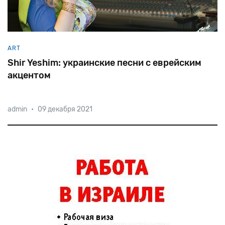
ART
Shir Yeshim: украинские песни с еврейским
акцентом
admin
•
09 декабря 2021
В
мире
поп-музыки
немного
исполнителей,
работающих
на
украинско-еврейском
перекрестке.
Одна
из
них
—
певица
Алла
Лыч,
выступающая
под
псевдонимом
Shir
Yeshim.