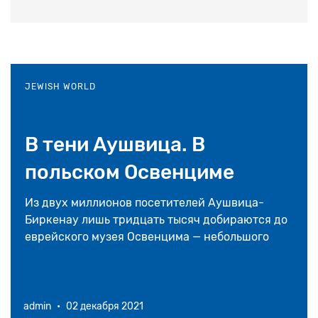
JEWISH WORLD
В тени Аушвица. В
польском Освенциме
приглашают в еврейский
Из двух миллионов посетителей Аушвица-
Биркенау лишь тридцать тысяч добираются до
музей и синагогу
еврейского музея Освенцима — небольшого
городка в двух километрах от концлагеря.
admin
•
02 декабря 2021