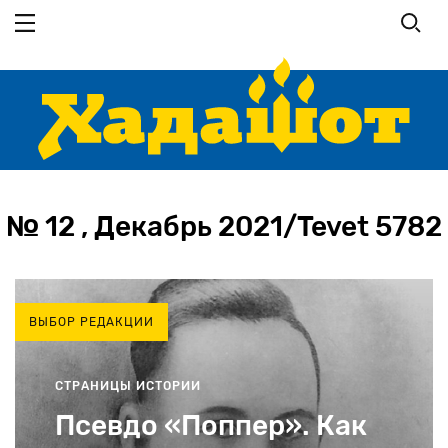
Перейти
к
основному
содержанию
№ 12 , Декабрь 2021/Tevet 5782
ВЫБОР РЕДАКЦИИ
СТРАНИЦЫ ИСТОРИИ
Псевдо «Поппер». Как