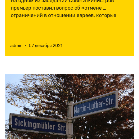
На одном из заседаний Совета министров
премьер поставил вопрос об «отмене …
ограничений в отношении евреев, которые
только питают революционное настроение
еврейской массы».
admin
•
07 декабря 2021