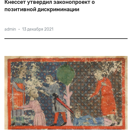
Кнессет утвердил законопроект о
позитивной дискриминации
admin
•
13 декабря 2021
На
сегодняшний
день
арабы
составляют
примерно
20%
населения,
но
среди
служащих
государственных
компаний
их
доля
не
превышает
1,5%.