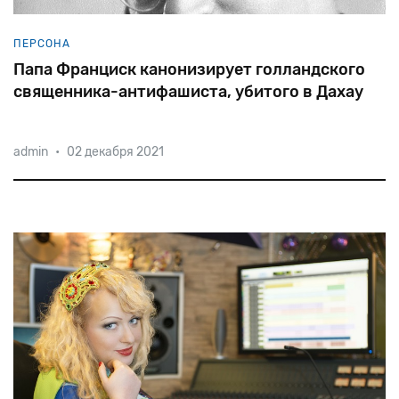
ПЕРСОНА
Папа Франциск канонизирует голландского
священника-антифашиста, убитого в Дахау
admin
•
02 декабря 2021
В
1941
году
священник-кармелит
Тит
Брандсма
подчёркивал
несовместимость
нацизма
с
католической
верой
и
протестовал
против
преследований
евреев.