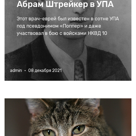
Абрам Штрейкер в УПА
служил
Этот врач-еврей был известен в сотне УПА
под псевдонимом «Поппер» и даже
участвовал в бою с войсками НКВД 10
апреля 1944 в лесу близ Костополя.
admin
•
08 декабря 2021