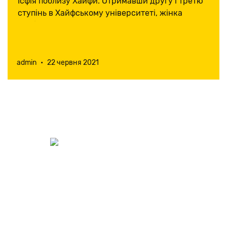
Ісфія поблизу Хайфи. Отримавши другу і третю
ступінь в Хайфському університеті, жінка
зробила постдокторат у Парижі, а
повернувшись, очолила кафедру нейробіології в
альма-матер.
admin
•
22 червня 2021