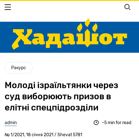
Перейти
до
основного
вмісту
Ракурс
Молоді ізраїльтянки через
суд виборюють призов в
елітні спецпідрозділи
admin
~5 min for read
№ 1/2021, 18 січня 2021 / Shevat 5781