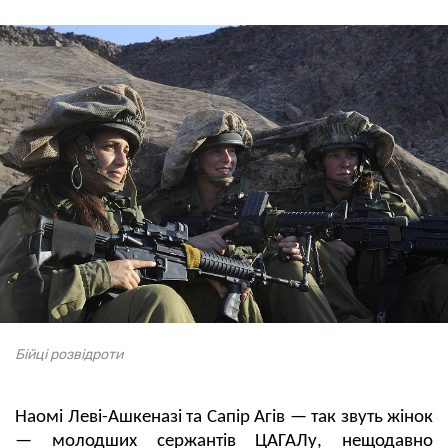
Бійці розвідроти
Наомі Леві-Ашкеназі та Сапір Агів — так звуть жінок
— молодших сержантів ЦАГАЛу, нещодавно