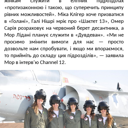
жінкам служити в елітних підрозділах
«протизаконною і такою, що суперечить принципу
рівних можливостей». Міка Клігер хоче призватися
в «Голані», Галі Нішрі мріє про «Шаєтет 13», Омер
Сарія розраховує на червоний берет десантника, а
Мор Лідані планує служити в «Дувдеван». «Ми не
просимо змінити вимоги для нас — просто
дозвольте нам спробувати, і якщо ми впораємося,
то прийміть до складу цих підрозділів», — заявила
Мор в інтерв’ю Channel 12.