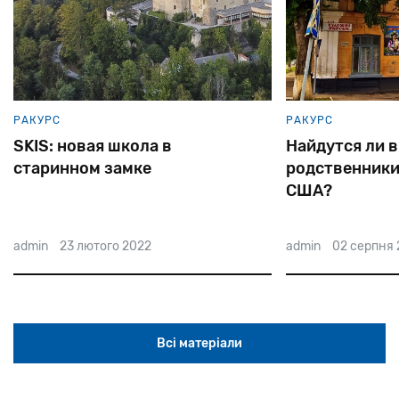
РАКУРС
РАКУРС
SKIS: новая школа в
Найдутся ли 
старинном замке
родственники
США?
admin
23 лютого 2022
admin
02 серпня 
Всі матеріали