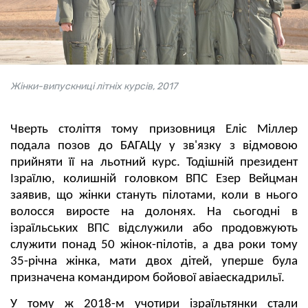
Жінки-випускниці літніх курсів, 2017
Чверть століття тому призовниця Еліс Міллер
подала позов до БАГАЦу у зв'язку з відмовою
прийняти її на льотний курс. Тодішній президент
Ізраїлю, колишній головком ВПС Езер Вейцман
заявив, що жінки стануть пілотами, коли в нього
волосся виросте на долонях. На сьогодні в
ізраїльських ВПС відслужили або продовжують
служити понад 50 жінок-пілотів, а два роки тому
35-річна жінка, мати двох дітей, уперше була
призначена командиром бойової авіаескадрильї.
У тому ж 2018-м учотири ізраїльтянки стали