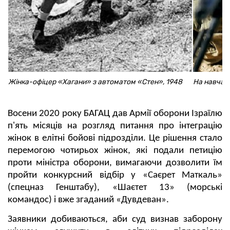
Жінка-офіцер «Хагани» з автоматом «Стен», 1948
На навчанн
Восени 2020 року БАГАЦ дав Армії оборони Ізраїлю
п'ять місяців на розгляд питання про інтеграцію
жінок в елітні бойові підрозділи. Це рішення стало
перемогою чотирьох жінок, які подали петицію
проти міністра оборони, вимагаючи дозволити їм
пройти конкурсний відбір у «Саєрет Маткаль»
(спецназ Генштабу), «Шаєтет 13» (морські
командос) і вже згаданий «Дувдеван».
Заявники добиваються, аби суд визнав заборону