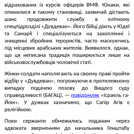
відрахованих із курсів офіцерів ВМФ. Юнаки, які
опинилися в такому становищі, зазвичай дістають
шанс продовжити службу в елітному
спецпідрозділі «Дувдеван». Його бійці діють у Юдеї
та Самарії і спеціалізуються на захопленні і
знищенні збройних терористів, часто маскуючись
під місцевих арабських жителів. Виявилося, однак,
що ця неписана традиція поширюється лише на
військовослужбовців чоловічої статі.
Жінки-солдати наполягають на своєму праві пройти
відбір у «Дувдеван», погрожуючи в протилежному
випадку подачею позову до Вищого суду
справедливості (БАГАЦ), —
повідомляє
«Ісраель га-
Йом». У дужках зазначимо, що Сапір Агів є
релігійною.
Поки сержанти обмежились поданим через
адвоката зверненням до начальника Генштабу