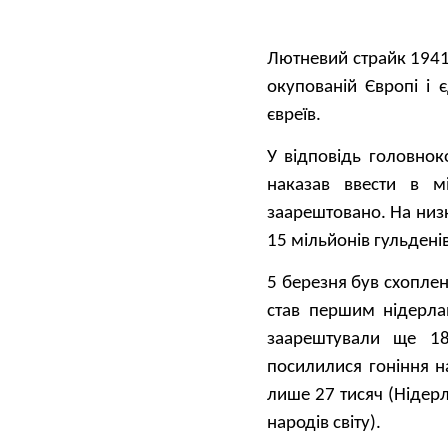
Лютневий страйк 1941
окупованій Європі і
євреїв.
У відповідь головно
наказав ввести в м
заарештовано. На низ
15 мільйонів гульдені
5 березня був схопле
став першим нідерла
заарештували ще 18
посилилися гоніння н
лише 27 тисяч (Нідер
народів світу).