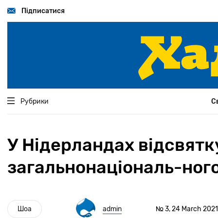
Перейти
до
Підписатися
основного
вмісту
Рубрики
С
У Нідерландах відсвятк
загальнонаціональ-ног
Шоа
admin
№ 3, 24 March 2021 