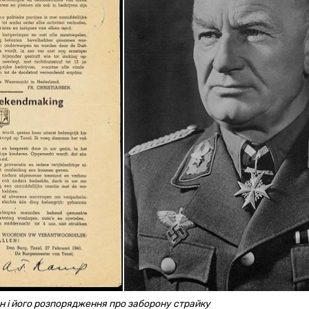
ен і його розпорядження про заборону страйку