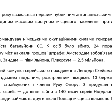
 року вважається першим публічним антинацистським 
 єдиним масовим виступом місцевого населення проти
командувач німецькими окупаційними силами генерал 
іста батальйони СС. 9 осіб було вбито, 24 пора
ку міст наклали грошові штрафи: Амстердам зобов'яза
в, Зандам — півмільйона, Гілверсум — 2,5 мільйона.
ний комуніст єврейського походження Лендерт Схейвес
ндським підданим, розстріляним німцями. 13 берез
 страйкуючих і членів Руху Опору. З придушенн
а євреїв — до кінця війни з 140 тисяч євреїв Нідерл
ланди займають друге після Польщі місце за кількістю