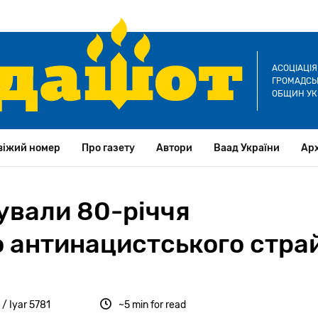
АСОЦІАЦІ
ГРОМАДСЬК
ОБЩИН УК
віжий номер
Про газету
Автори
Ваад України
Арх
ували 80-річчя
о антинацистського стра
/ Iyar 5781
~5 min for read