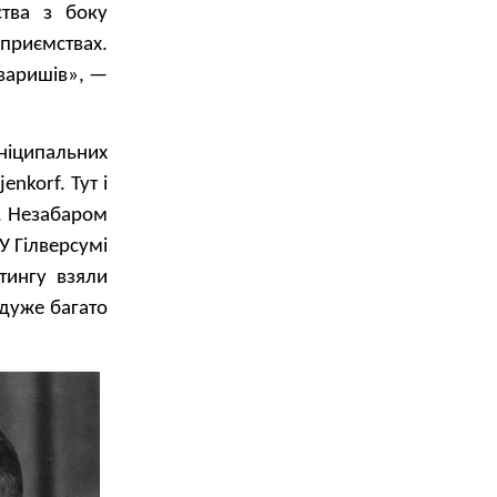
ства з боку
дприємствах.
оваришів», —
уніципальних
enkorf. Тут і
». Незабаром
 У Гілверсумі
ітингу взяли
 дуже багато