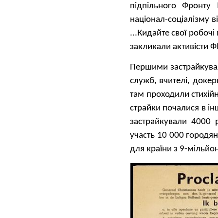
підпільного Фронту
націонал-соціалізму 
...Кидайте свої робоч
закликали активісти 
Першими застрайкувал
служб, вчителі, докери
там проходили стихій
страйки почалися в інш
застрайкували 4000 р
участь 10 000 городян
для країни з 9-мільй