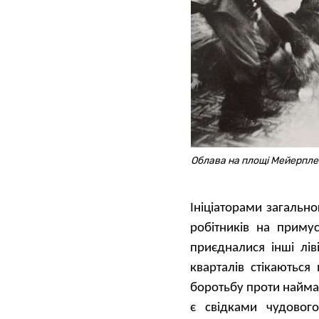
Облава на площі Мейерпле
Ініціаторами загально
робітників на приму
приєдналися інші лів
кварталів стікаються
боротьбу проти найман
є свідками чудового