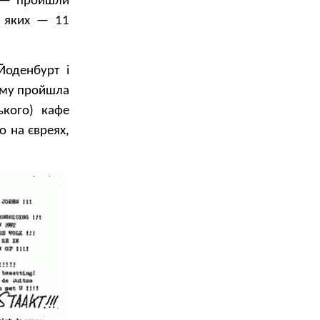
а — пройшли
з яких — 11
Йоденбурт і
тому пройшла
ького) кафе
о на євреях,