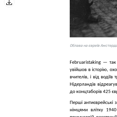
Облава на євреїв Амстерда
Februaristaking — та
увійшов в історію, о
вчителів, і від водії
Нідерландів відреагу
до концтаборів 425 єв
Перші антиєврейські з
німцями влітку 1940