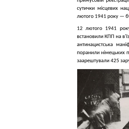
примусовій реєстрац
сутички місцевих нац
лютого 1941 року — б
12 лютого 1941 року
встановили КПП на в'ї
антинацистська мані
поранили німецьких по
заарештували 425 заруч