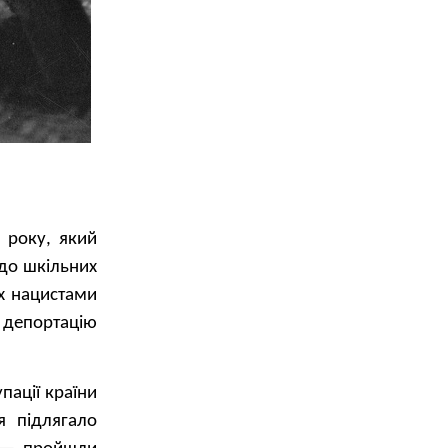
 року, який
 до шкільних
их нацистами
 депортацію
пації країни
я підлягало