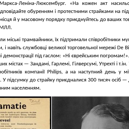
 Маркса-Леніна-Люксембург. «На кожен акт насиль
відповідайте обуренням і протестними страйками на пі
і місця й у масовому порядку приєднуйтесь до ваших т
ФМЛЛ.
и міські трамвайники, їх підтримали співробітники м
, і навіть службовці великої торговельної мережі De Bij
ні демонстрації під гаслом: «Ні єврейським погромам!
их містах — Зандамі, Гарлемі, Гілверсумі, Утрехті і т.ін.
обітників компанії Philips, а на наступний день у м
. У підсумку до страйку приєдналися 300 тисяч осіб —
онним населенням.