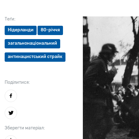
Теґи:
Нідерланди
80-річчя
загальнонаціональний
антинацистський страйк
Поділитися:
Зберегти матеріал: