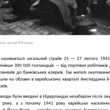
ма, лютий 1941 року
к називається загальний страйк 25 — 27 лютого 1941
хопивши 300 000 голландців — від портових робітників
в трамваїв до банківських клерків. Так жителі окупован
вали на облави в єврейському кварталі Амстердама й
реїв.
аходи були введені в Нідерландах незабаром після оку
 року, а з початку 1941 року єврейське населенн