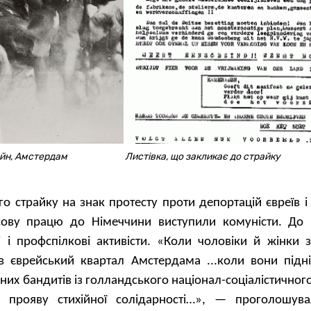
йн, Амстердам
Листівка, що закликає до страйку
го страйку на знак протесту проти депортацій євреїв 
сову працю до Німеччини виступили комуністи. До 
і і профспілкові активісти. «Коли чоловіки й жінки 
 в єврейський квартал Амстердама ...коли вони підн
их бандитів із голландського націонал-соціалістичного
 прояву стихійної солідарності…», — проголошува