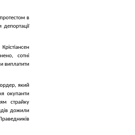
протестом в
 депортації
Крістіансен
нено, сотні
ли виплатити
юрдер, який
ня окупанти
ям страйку
андів дожили
 Праведників