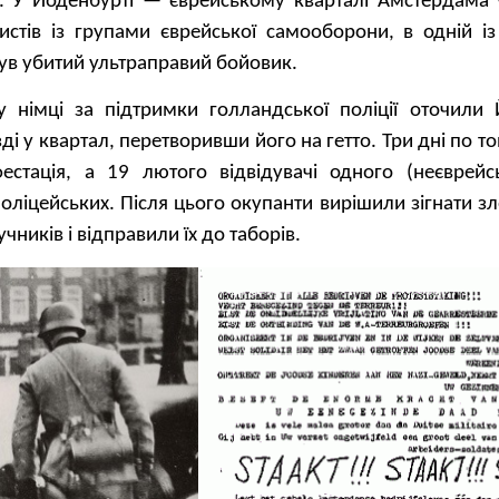
ії. У Йоденбурті — єврейському кварталі Амстердам
истів із групами єврейської самооборони, в одній і
ув убитий ультраправий бойовик.
 німці за підтримки голландської поліції оточили 
зді у квартал, перетворивши його на гетто. Три дні по 
фестація, а 19 лютого відвідувачі одного (неєврейс
ліцейських. Після цього окупанти вирішили зігнати зл
ників і відправили їх до таборів.