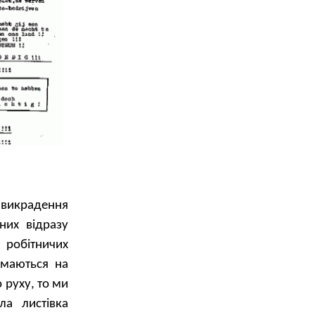
і викрадення
них відразу
з робітничих
імаються на
 руху, то ми
ла листівка