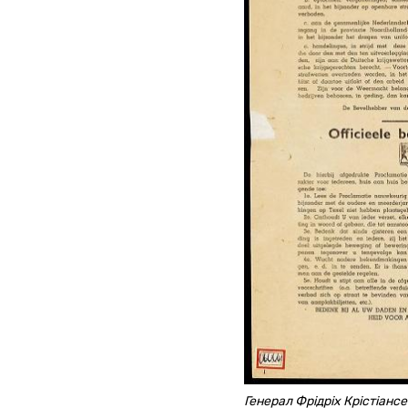
Генерал Фрідріх Крістіанс