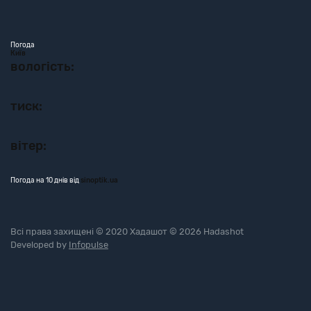
Погода
Київ
вологість:
тиск:
вітер:
Погода на 10 днів від
sinoptik.ua
Всі права захищені © 2020 Хадашот © 2026 Hadashot
Developed by
Infopulse