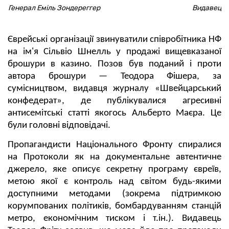
Генерал Еміль Зондереггер
Видавець 
Єврейські організації звинуватили співробітника НФ
на ім'я Сільвіо Шнелль у продажі вищевказаної
брошури в казино. Позов був поданий і проти
автора брошури — Теодора Фішера, за
сумісництвом, видавця журналу «Швейцарський
конфедерат», де публікувалися агресивні
антисемітські статті якогось Альберто Маєра. Це
були головні відповідачі.
Пропагандисти Національного Фронту спиралися
на Протоколи як на документальне автентичне
джерело, яке описує секретну програму євреїв,
метою якої є контроль над світом будь-якими
доступними методами (зокрема підтримкою
корумпованих політиків, бомбардуванням станцій
метро, економічним тиском і т.ін.). Видавець