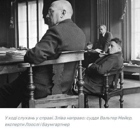
У ході слухань у справі. Зліва направо: суддя Вальтер Мейєр,
експерти Лоослі і Баумгартнер