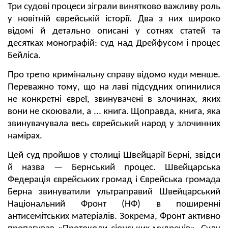
Три судові процеси зіграли винятково важливу роль
у новітній єврейській історії. Два з них широко
відомі й детально описані у сотнях статей та
десятках монографій: суд над Дрейфусом і процес
Бейліса.
Про третю кримінальну справу відомо куди менше.
Переважно тому, що на лаві підсудних опинилися
не конкретні євреї, звинувачені в злочинах, яких
вони не скоювали, а ... книга. Щоправда, книга, яка
звинувачувала весь єврейський народ у злочинних
намірах.
Цей суд пройшов у столиці Швейцарії Берні, звідси
й назва — Бернський процес. Швейцарська
Федерація єврейських громад і Єврейська громада
Берна звинуватили ультраправий Швейцарський
Національний Фронт (НФ) в поширенні
антисемітських матеріалів. Зокрема, Фронт активно