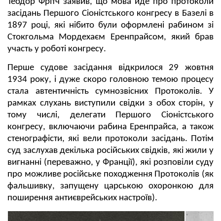
Теодор Фрітч заявив, що мова йде про протоколи
засідань Першого Сіоністського конгресу в Базелі в
1897 році, які нібито були оформлені рабином зі
Стокгольма Мордехаєм Еренпрайсом, який брав
участь у роботі конгресу.
Перше судове засідання відкрилося 29 жовтня
1934 року, і дуже скоро головною темою процесу
стала автентичність сумнозвісних Протоколів. У
рамках слухань виступили свідки з обох сторін, у
тому числі, делегати Першого Сіоністського
конгресу, включаючи рабина Еренпрайса, а також
стенографісти, які вели протоколи засідань. Потім
суд заслухав декілька російських свідків, які жили у
вигнанні (переважно, у Франції), які розповіли суду
про можливе російське походження Протоколів (як
фальшивку, запущену царською охоронкою для
поширення антиєврейських настроїв).