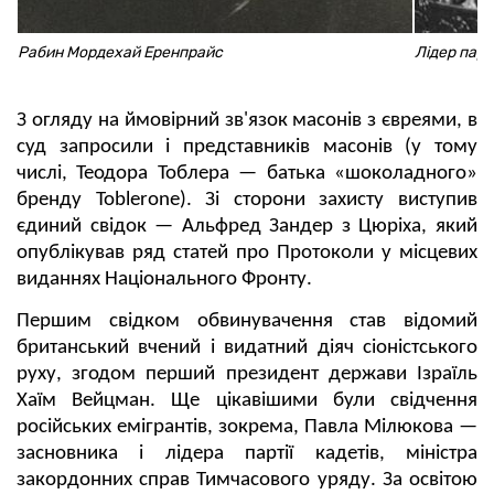
Рабин Мордехай Еренпрайс
Лідер парт
З огляду на ймовірний зв'язок масонів з євреями, в
суд запросили і представників масонів (у тому
числі, Теодора Тоблера — батька «шоколадного»
бренду Toblerone). Зі сторони захисту виступив
єдиний свідок — Альфред Зандер з Цюріха, який
опублікував ряд статей про Протоколи у місцевих
виданнях Національного Фронту.
Першим свідком обвинувачення став відомий
британський вчений і видатний діяч сіоністського
руху, згодом перший президент держави Ізраїль
Хаїм Вейцман. Ще цікавішими були свідчення
російських емігрантів, зокрема, Павла Мілюкова —
засновника і лідера партії кадетів, міністра
закордонних справ Тимчасового уряду. За освітою