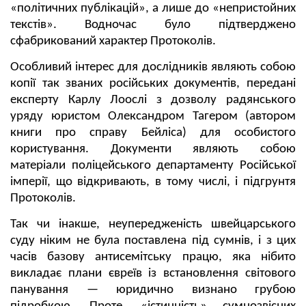
«політичних публікацій», а лише до «непристойних
текстів». Водночас було підтверджено
сфабрикований характер Протоколів.
Особливий інтерес для дослідників являють собою
копії так званих російських документів, передані
експерту Карлу Лоослі з дозволу радянського
уряду юристом Олександром Тагером (автором
книги про справу Бейліса) для особистого
користування. Документи являють собою
матеріали поліцейського департаменту Російської
імперії, що відкривають, в тому числі, і підгрунтя
Протоколів.
Так чи інакше, неупередженість швейцарського
суду ніким не була поставлена під сумнів, і з цих
часів базову антисемітську працю, яка нібито
викладає плани євреїв із встановлення світового
панування — юридично визнано грубою