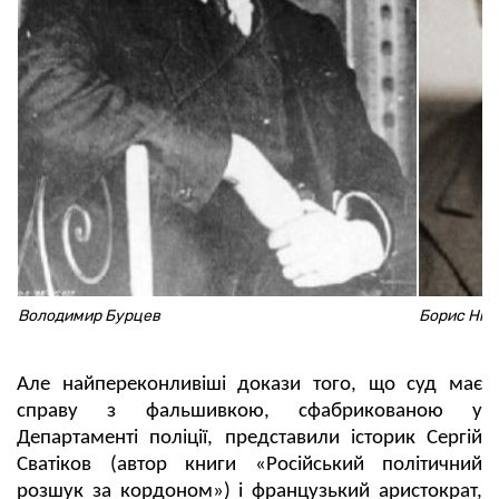
Володимир Бурцев
Борис Нік
Але найпереконливіші докази того, що суд має
справу з фальшивкою, сфабрикованою у
Департаменті поліції, представили історик Сергій
Сватіков (автор книги «Російський політичний
розшук за кордоном») і французький аристократ,