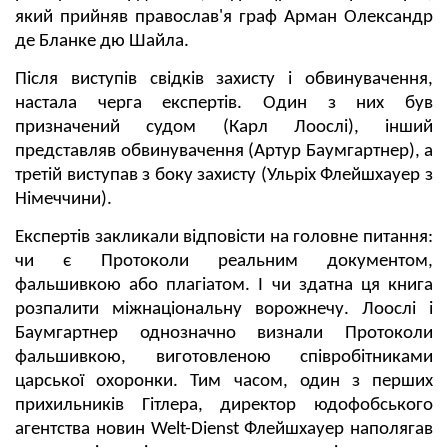
який прийняв православ'я граф Арман Олександр
де Бланке дю Шайла.
Після виступів свідків захисту і обвинувачення,
настала черга експертів. Один з них був
призначений судом (Карл Лоослі), інший
представляв обвинувачення (Артур Баумгартнер), а
третій виступав з боку захисту (Ульріх Флейшхауер з
Німеччини).
Експертів закликали відповісти на головне питання:
чи є Протоколи реальним документом,
фальшивкою або плагіатом. І чи здатна ця книга
розпалити міжнаціональну ворожнечу. Лоослі і
Баумгартнер однозначно визнали Протоколи
фальшивкою, виготовленою співробітниками
царської охоронки. Тим часом, один з перших
прихильників Гітлера, директор юдофобського
агентства новин Welt-Dienst Флейшхауер наполягав