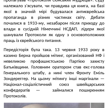
пропагував «Протоколи сіонських мудреців». Суду
належало з'ясувати, чи правдива ця книга, на базі
якої в значній мірі будувалася антиєврейська
пропаганда в різних частинах світу. Дебати
почалися в 1933-му, незабаром після приходу до
влади в сусідній Німеччині НСДАП, лідери якої
шанували Протоколи як одну з основоположних
праць із єврейського питання.
Передісторія була така. 13 червня 1933 року в
казино Берна пройшов мітинг, організований НФ і
невеликою профашистською Партією захисту
Батьківщини. Головним оратором став екс-голова
Генерального штабу, а нині член Фронту Еміль
Зондереггер. На цьому мітингу інші маргінали —
Націонал-соціалістичний союз швейцарських
конфедератів — займалися поширенням
Протоколів.