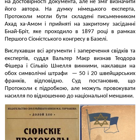
на достовірності документа, але не зміг визначити
його автора. На думку німецького експерта,
Протоколи могли бути складені письменником
Ахад ха-Амом і прийняті на закритому засіданні
Бнай-Бріт, яке проходило в 1897 році в рамках
Першого Сіоністського конгресу в Базелі.
Вислухавши всі аргументи і заперечення свідків та
експертів, суддя Вальтер Маєр визнав Теодора
Фішера і Сільвіо Шнелля винними, наклавши на
обох символічні штрафи — 50 і 20 швейцарських
франків, відповідно. Суд постановив, що
Протоколи є підробкою, але можуть провокувати
насилля по відношенню до національної меншини.