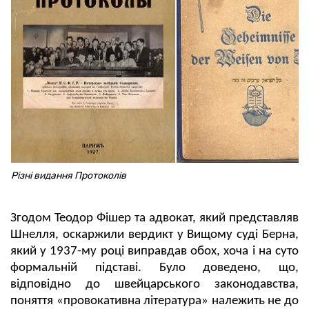
Різні видання Протоколів
Згодом Теодор Фішер та адвокат, який представляв
Шнелля, оскаржили вердикт у Вищому суді Берна,
який у 1937-му році виправдав обох, хоча і на суто
формальній підставі. Було доведено, що,
відповідно до швейцарського законодавства,
поняття «провокативна література» належить не до