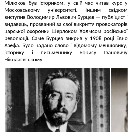
Мілюков був істориком, у свій час читав курс у
Московському університеті. Іншим свідком
виступив Володимир Львович Бурцев — публіцист і
видавець, прозваний за свої викриття провокаторів
царської охоронки Шерлоком Холмсом російської
революції. Саме Бурцев викрив у 1908 році Евно
Азефа. Було надано слово і відомому меншовику,
історику і письменнику Борису Івановичу
Ніколаєвському.