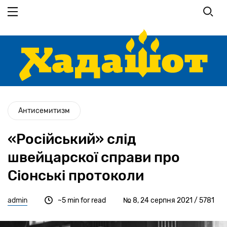
Перейти
до
основного
вмісту
Антисемитизм
«Російський» слід
швейцарскої справи про
Сіонські протоколи
admin
~5 min for read
№ 8, 24 серпня 2021 / 5781