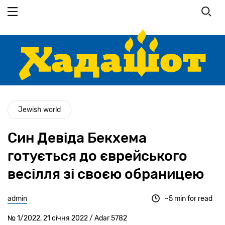
Перейти
до
основного
вмісту
Jewish world
Син Девіда Бекхема
готується до єврейського
весілля зі своєю обраницею
admin
~5 min for read
№ 1/2022, 21 січня 2022 / Adar 5782