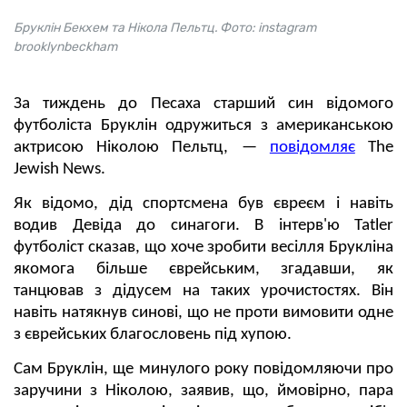
Бруклін Бекхем та Нікола Пельтц. Фото: instagram
brooklynbeckham
За тиждень до Песаха старший син відомого
футболіста Бруклін одружиться з американською
актрисою Ніколою Пельтц, —
повідомляє
The
Jewish News.
Як відомо, дід спортсмена був євреєм і навіть
водив Девіда до синагоги. В інтерв'ю Tatler
футболіст сказав, що хоче зробити весілля Брукліна
якомога більше єврейським, згадавши, як
танцював з дідусем на таких урочистостях. Він
навіть натякнув синові, що не проти вимовити одне
з єврейських благословень під хупою.
Сам Бруклін, ще минулого року повідомляючи про
заручини з Ніколою, заявив, що, ймовірно, пара