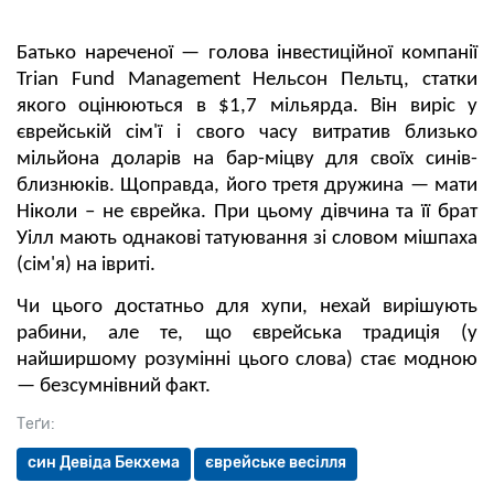
Батько нареченої — голова інвестиційної компанії
Trian Fund Management Нельсон Пельтц, статки
якого оцінюються в $1,7 мільярда. Він виріс у
єврейській сім'ї і свого часу витратив близько
мільйона доларів на бар-міцву для своїх синів-
близнюків. Щоправда, його третя дружина — мати
Ніколи – не єврейка. При цьому дівчина та її брат
Уілл мають однакові татуювання зі словом мішпаха
(сім'я) на івриті.
Чи цього достатньо для хупи, нехай вирішують
рабини, але те, що єврейська традиція (у
найширшому розумінні цього слова) стає модною
— безсумнівний факт.
Теґи:
син Девіда Бекхема
єврейське весілля