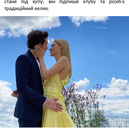
стане під хупу, він підпише ктубу та розіб'є
традиційний келих.