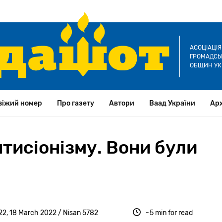
АСОЦІАЦІ
ГРОМАДСЬК
ОБЩИН УК
віжий номер
Про газету
Автори
Ваад України
Арх
тисіонізму. Вони були
2, 18 March 2022 / Nisan 5782
~5 min for read