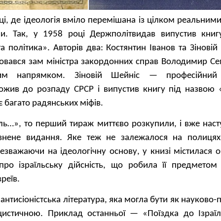
аці, де ідеологія вміло перемішана із цілком реальним
и. Так, у 1958 році Держполітвидав випустив кни
 та політика». Авторів два: Костянтин Іванов та Зіновій
овався зам міністра закордонних справ Володимир Се
ьким напрямком. Зіновій Шейніс — професійний 
ожив до розпаду СРСР і випустив книгу під назвою 
є багато радянських міфів.
ь…», то перший тираж миттєво розкупили, і вже наст
внене видання. Яке теж не залежалося на полицях
езважаючи на ідеологічну основу, у книзі містилася о
про ізраїльську дійсність, що робила її предметом
реїв.
антисіоністська література, яка могла бути як науково
іцистичною. Приклад останньої — «Поїздка до Ізраї