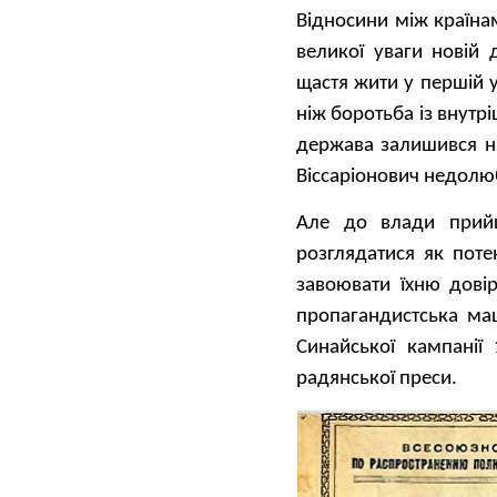
Відносини між країна
великої уваги новій 
щастя жити у першій у
ніж боротьба із внутр
держава залишився на
Віссаріонович недолю
Але до влади прийш
розглядатися як пот
завоювати їхню довір
пропагандистська ма
Синайської кампанії
радянської преси.