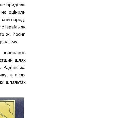
 не приділяв
і не оцінили
увати народ,
е Ізраїль як
ого ж, Йосип
ріалізму.
 починають
легший шлях
. Радянська
ку, а після
их шпальтах