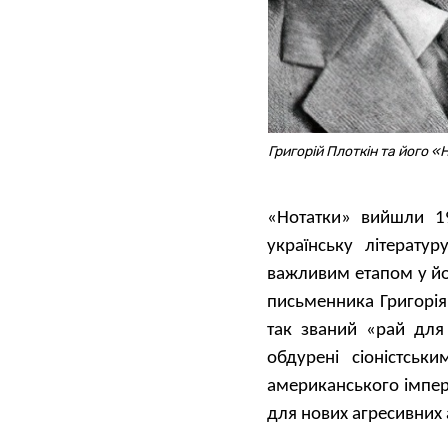
Григорій Плоткін та його 
«Нотатки» вийшли 19
українську літерату
важливим етапом у йог
письменника Григорі
так званий «рай для
обдурені сіоністськ
американського імпер
для нових агресивних