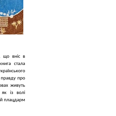
, що вніс в
книга стала
українського
 правду про
овах живуть
 як із волі
вий плацдарм