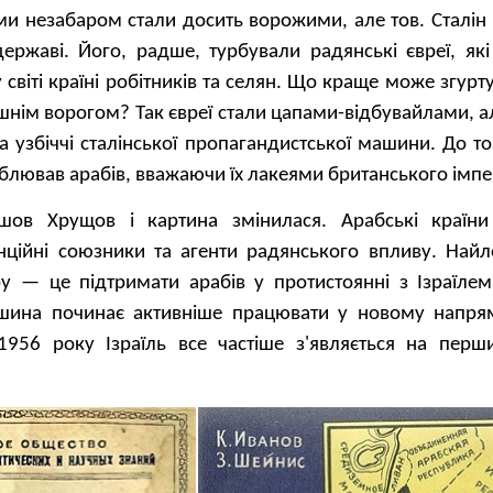
ми незабаром стали досить ворожими, але тов. Сталін
державі. Його, радше, турбували радянські євреї, як
 світі країні робітників та селян. Що краще може згурт
ішнім ворогом? Так євреї стали цапами-відбувайлами, ал
 узбіччі сталінської пропагандистської машини. До т
блював арабів, вважаючи їх лакеями британського імпе
ов Хрущов і картина змінилася. Арабські країни
енційні союзники та агенти радянського впливу. Най
у — це підтримати арабів у протистоянні з Ізраїлем
шина починає активніше працювати у новому напрям
 1956 року Ізраїль все частіше з'являється на перш