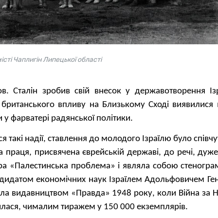
місті Чаплигін Липецької області
в. Сталін зробив свій внесок у державотворення Ізр
в британського впливу на Близькому Сході виявилис
и у фарватері радянської політики.
 такі надії, ставлення до молодого Ізраїлю було співчу
 праця, присвячена єврейській державі, до речі, дуже
а «Палестинська проблема» і являла собою стенограм
андидатом економічних наук Ізраїлем Адольфовичем Ге
ула видавництвом «Правда» 1948 року, коли Війна за 
илася, чималим тиражем у 150 000 екземплярів.