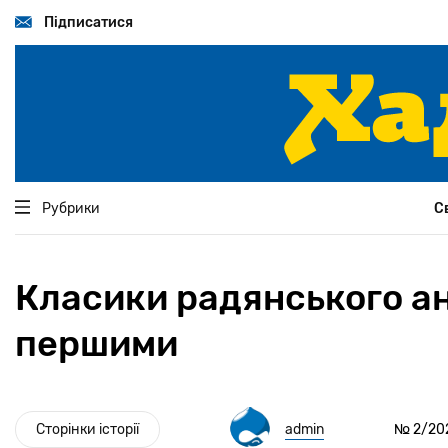
Перейти
до
Підписатися
основного
вмісту
Рубрики
С
Класики радянського ан
першими
Сторінки історії
admin
№ 2/202