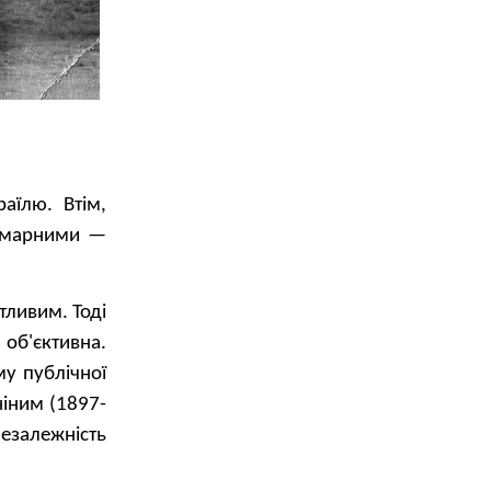
аїлю. Втім,
я марними —
тливим. Тоді
 об'єктивна.
у публічної
ніним (1897-
Незалежність