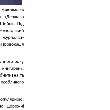
и фактами та
гу «Держава
 Шейніс. Під
менов, який
журналіст-
«Провокація
упного року
 книгарень.
б'єктивна та
 особливого
-популярною,
лю. Дорожні