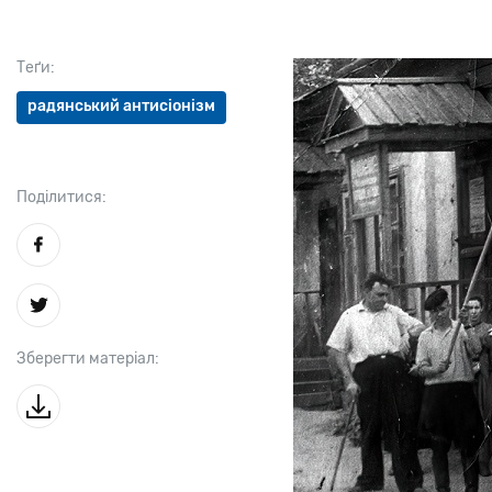
Теґи:
радянський антисіонізм
Поділитися:
Зберегти матеріал: