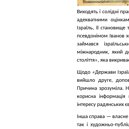
Виходять і солідні пр
адекватними оцінкам
Ізраїль, її становище
псевдонімом Іванов х
займався ізраїльс
міжнародник, який д
століття», яка викрива
Щодо «Держави Ізраїл
вийшло друге, допо
Причина зрозуміла. Н
корисна інформація 
інтересу радянських єв
Інша справа — власне 
так і художньо-публ