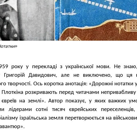
«Нотатки»
59 року у перекладі з української мови. Не знаю
ру Григорій Давидович, але не виключено, що ця 
о творчості. Ось коротка анотація: «Дорожні нотатки 
я Плоткіна розкривають перед читачами непривабливу
 євреїв на землі». Автор показує, у яких важких ум
ими лідерами сотні тисяч єврейських переселенців,
іалізму ізраїльська земля перетворюється на військо
 авантюр».