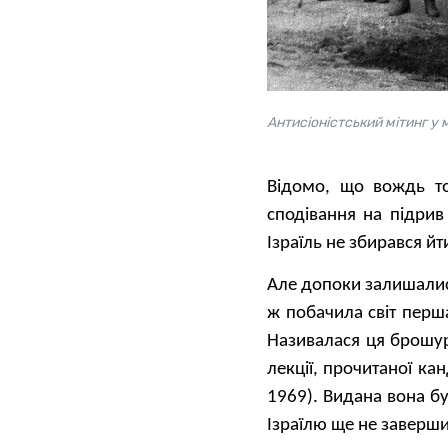
Антисіоністський мітинг у 
Відомо, що вождь то
сподівання на підри
Ізраїль не збирався йт
Але допоки залишалися
ж побачила світ перша
Називалася ця брошур
лекції, прочитаної к
1969). Видана вона б
Ізраїлю ще не заверш