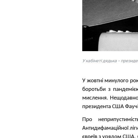
У кабінеті дядька - презид
У жовтні минулого ро
боротьби з пандеміє
мислення. Нещодавно 
президента США Фаучі 
Про неприпустиміс
Антидифамаційної ліг
євреїв з урядом США,