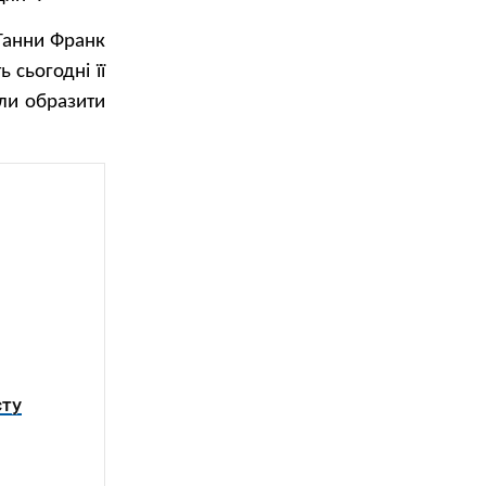
Ганни Франк
 сьогодні її
ли образити
сту