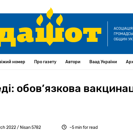
АСОЦІАЦІ
ГРОМАДСЬК
ОБЩИН УК
віжий номер
Про газету
Автори
Ваад України
Арх
і: обов’язкова вакцинац
ch 2022 / Nisan 5782
~5 min for read