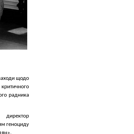
 заходи щодо
 критичного
ого радника
й директор
ям геноциду
дян».