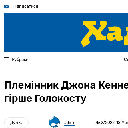
Перейти
до
Підписатися
основного
вмісту
Рубрики
С
Племінник Джона Кеннед
гірше Голокосту
Думка
admin
№ 2/2022, 18 Mar