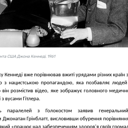
ента США Джона Кеннеді, 1961
ку Кеннеді вже порівнював вжиті урядами різних країн
ю з нацистською пропагандою, яка позбавляє людей
він розмістив відео, яке зображує головного медичн
з вусами Гітлера.
ть паралелей з Голокостом заявив генеральни
и Джонатан Грінблатт, висловивши обурення порівнянн
 який «працює над забезпеченням здоров'я своїх грома