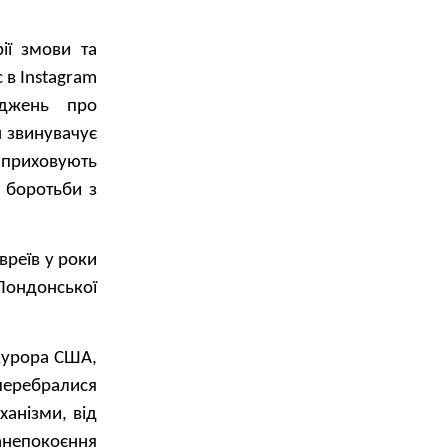
ії змови та
 в Instagram
рджень про
н звинувачує
о приховують
 боротьби з
вреїв у роки
Лондонської
окурора США,
 перебралися
ханізми, від
анепокоєння