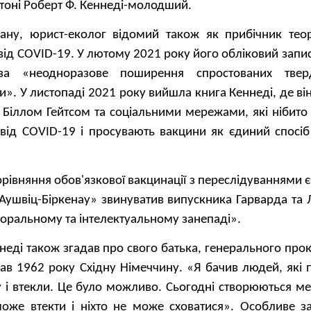
гтоні Роберт Ф. Кеннеді-молодший.
ану, юрист-еколог відомий також як прибічник теор
від COVID-19. У лютому 2021 року його обліковий запис
за «неодноразове поширення спростованих тве
и». У листопаді 2021 року вийшла книга Кеннеді, де ві
 з Біллом Гейтсом та соціальними мережами, які нібит
від COVID-19 і просувають вакцини як єдиний спосіб
рівняння обов'язкової вакцинації з переслідуваннями є
Аушвіц-Біркенау» звинуватив випускника Гарварда та 
оральному та інтелектуальному занепаді».
неді також згадав про свого батька, генерального пр
дав 1962 року Східну Німеччину. «Я бачив людей, які
у і втекли. Це було можливо. Сьогодні створюються ме
може втекти і ніхто не може сховатися». Особливе з