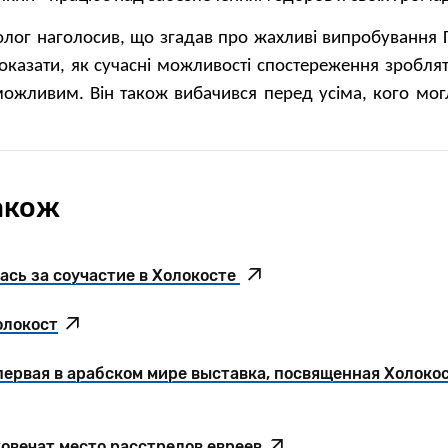
лог наголосив, що згадав про жахливі випробування 
казати, як сучасні можливості спостереження зроблять
ожливим. Він також вибачився перед усіма, кого мог
акож
ась за соучастие в Холокосте
олокост
первая в арабском мире выставка, посвященная Холоко
ковечат место расстрелов евреев