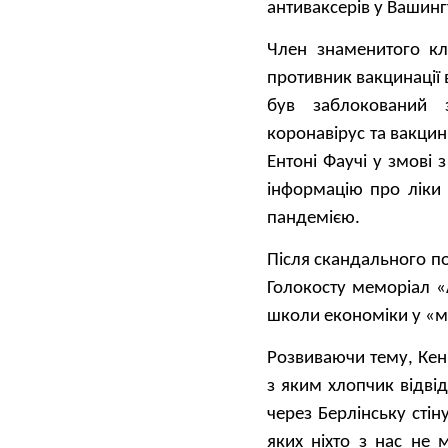
антиваксерів у Вашин
Член знаменитого кл
противник вакцинації 
був заблокований 
коронавірус та вакцин
Ентоні Фаучі у змові
інформацію про ліки 
пандемією.
Після скандального по
Голокосту меморіал «
школи економіки у «м
Розвиваючи тему, Кен
з яким хлопчик відві
через Берлінську стін
яких ніхто з нас не 