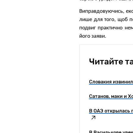
Виправдовуючись, еко
лише для того, щоб по
подвиг практично нем
його заяви.
Читайте т
Словакия извинил
Сатанов, маки и Х
В ОАЭ открылась 
В Василькове уве