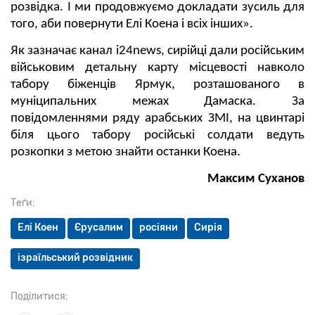
розвідка. І ми продовжуємо докладати зусиль для
того, аби повернути Елі Коена і всіх інших».
Як зазначає канал i24news, сирійці дали російським
військовим детальну карту місцевості навколо
табору біженців Ярмук, розташованого в
муніципальних межах Дамаска. За
повідомленнями ряду арабських ЗМІ, на цвинтарі
біля цього табору російські солдати ведуть
розкопки з метою знайти останки Коена.
Максим Суханов
Теґи:
Елі Коен
Єрусалим
росіяни
Сирія
ізраїльський розвідник
Поділитися: