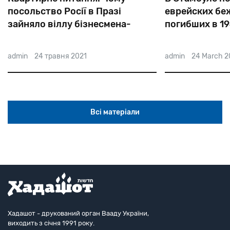
посольство Росії в Празі
еврейских бе
зайняло віллу бізнесмена-
погибших в 1
єврея
советской то
admin
24 травня 2021
admin
24 March 2
Всі матеріали
Хадашот - друкований орган Вааду України,
виходить з січня 1991 року.