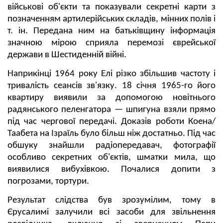
військові об'єкти та показували секретні карти з
позначенням артилерійських складів, мінних полів і
т. ін. Передана ним на батьківщину інформація
значною мірою сприяла перемозі єврейської
держави в Шестиденній війні.
Наприкінці 1964 року Елі різко збільшив частоту і
тривалість сеансів зв'язку. 18 січня 1965-го його
квартиру виявили за допомогою новітнього
радянського пеленгатора — шпигуна взяли прямо
під час чергової передачі. Доказів роботи Коена/
Таабета на Ізраїль було більш ніж достатньо. Під час
обшуку знайшли радіопередавач, фотографії
особливо секретних об'єктів, шматки мила, що
виявилися вибухівкою. Почалися допити з
погрозами, тортури.
Результат слідства був зрозумілим, тому в
Єрусалимі залучили всі засоби для звільнення