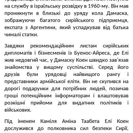
на службу в ізраїльську розвідку в 1960-му. Він мав
проникнути в близькі до уряду кола Дамаска,
зображуючи багатого сирійського підприємця,
експата з Аргентини, який успадкував від батька
чималі статки.
Завдяки рекомендаційним листам сирійських
дипломатів і бізнесменів із Буенос-Айреса, де Елі
жив недовгий час, у Дамаску Коен швидко зав'язав
знайомства у вищому суспільстві. Серед його
друзів були урядовці найвищого рангу і
представники армійської еліти. Він не скупився на
дорогі подарунки для потрібних людей, позичав
гроші потенційним інформаторам і влаштовував
розкішні прийоми для видатних політиків і
військових.
Під іменем Каміля Аміна Таабета Елі Коен
дослужився до полковника сил безпеки Сирії,