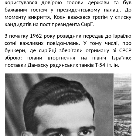
користувався довірою голови держави та був
бажаним гостем у президентському палаці. До
моменту викриття, Коен вважався третім у списку
кандидатів на пост президента Сирії.
З початку 1962 року розвідник передав до Ізраїлю
сотні важливих повідомлень. У тому числі, про
бункери, де сирійці зберігали отриману зі СРСР
зброю; плани вторгнення на північ Ізраїлю;
поставки Дамаску радянських танків Т-54 і т. ін.