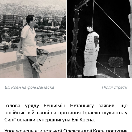
Елі Коен на фоні Дамаска Після страти
Голова уряду Беньямін Нетаньягу заявив, що
російські військові на прохання Ізраїлю шукають у
Сирії останки супершпигуна Елі Коена.
Уродженець єгипетської Олександрії Коен поступив