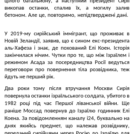
цілого батальйону, а наступний президент Сирії
викопав останки, спалив їх, а могилу залив
бетоном. Але це, повторимо, непідтверджені дані.
У 2019-му сирійський іммігрант, що проживає в
Новій Зеландії, заявив, що є сином екс-президента
аль-Хафеза і знає, де похований Елі Коен. Історія
закінчилася нічим. Чутки про те, що між Ізраїлем і
режимом Асада за посередництва Росії ведуться
переговори про повернення тіла розвідника, теж
йдуть не перший рік.
Два роки тому після втручання Москви Сирія
повернула останки ізраїльського солдата, убитого в
1982 році під час Першої ліванської війни. Ще
раніше Моссад повернув до Ізраїлю годинник Елі
Коена. За повідомленням каналу i24, буквально на
днях якийсь предмет, що належав розвіднику,
переданий сирійцями через Росію до Ізраїлю для