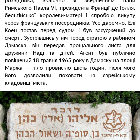
розвідника, включно зі зверненням Папи
Римського Павла VI, президента Франції де Голля,
бельгійської королеви-матері і спробою викупу
через французьких посередників. Усе даремно. Елі
Коен постав перед судом і був засуджений до
смерті. Зустрівшись у ніч перед стратою з рабином
Дамаска, він передав прощального листа для
дружини Наді та дітей. Агент був публічно
повішений 18 травня 1965 року в Дамаску на площі
Маржа — тіло провисіло шість годин, після чого
його дозволили поховати на єврейському
кладовищі міста.