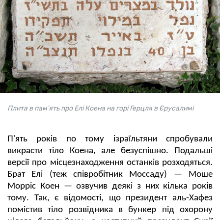
Плита в пам'ять про Елі Коена на горі Герцля в Єрусалимі
П'ять років по тому ізраїльтяни спробували
викрасти тіло Коена, але безуспішно. Подальші
версії про місцезнаходження останків розходяться.
Брат Елі (теж співробітник Моссаду) — Моше
Морріс Коен — озвучив деякі з них кілька років
тому. Так, є відомості, що президент аль-Хафез
помістив тіло розвідника в бункер під охорону