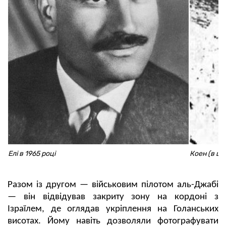
Елі в 1965 році
Коен (в це
Разом із другом — військовим пілотом аль-Джабі
— він відвідував закриту зону на кордоні з
Ізраїлем, де оглядав укріплення на Голанських
висотах. Йому навіть дозволяли фотографувати