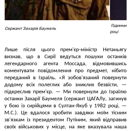
Годинник Е
Сержант Захарія Баумель
році
Лише після цього прем'єр-міністр Нетаньягу
визнав, що в Сирії ведуться пошуки останків
легендарного агента Моссада, відмовившись
коментувати повідомлення про предмет, нібито
переданий в Ізраїль. «Я зобов'язаний повернути
додому всіх полеглих або зниклих безвісти, —
підкреслив прем'єр. — Ми повернули до Ізраїлю
останки Захарії Баумеля (сержант ЦАГАЛу, загинув
у бою із сирійцями в Султан-Якуб у 1982 році, —
М.С.). Це вдалося зробити завдяки моїм тісним
зв'язкам із президентом Путіним, який відправив
своїх військових у місце, на яке вказувала наша