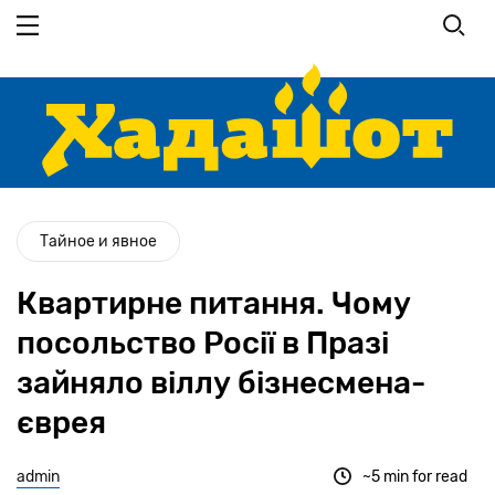
Перейти
до
основного
вмісту
Тайное и явное
Квартирне питання. Чому
посольство Росії в Празі
зайняло віллу бізнесмена-
єврея
admin
~5 min for read