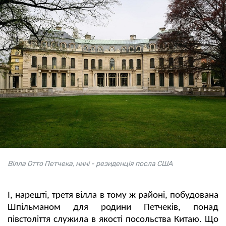
Вілла Отто Петчека, нині - резиденція посла США
І, нарешті, третя вілла в тому ж районі, побудована
Шпільманом для родини Петчеків, понад
півстоліття служила в якості посольства Китаю. Що