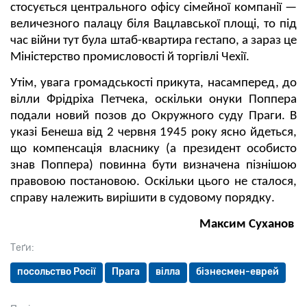
стосується центрального офісу сімейної компанії —
величезного палацу біля Вацлавської площі, то під
час війни тут була штаб-квартира гестапо, а зараз це
Міністерство промисловості й торгівлі Чехії.
Утім, увага громадськості прикута, насамперед, до
вілли Фрідріха Петчека, оскільки онуки Поппера
подали новий позов до Окружного суду Праги. В
указі Бенеша від 2 червня 1945 року ясно йдеться,
що компенсація власнику (а президент особисто
знав Поппера) повинна бути визначена пізнішою
правовою постановою. Оскільки цього не сталося,
справу належить вирішити в судовому порядку.
Максим Суханов
Теґи:
посольство Росії
Прага
вілла
бізнесмен-еврей