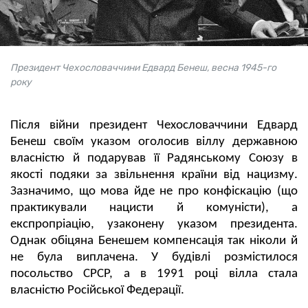
Президент Чехословаччини Едвард Бенеш, весна 1945-го
року
Після війни президент Чехословаччини Едвард
Бенеш своїм указом оголосив віллу державною
власністю й подарував її Радянському Союзу в
якості подяки за звільнення країни від нацизму.
Зазначимо, що мова йде не про конфіскацію (що
практикували нацисти й комуністи), а
експропріацію, узаконену указом президента.
Однак обіцяна Бенешем компенсація так ніколи й
не була виплачена. У будівлі розмістилося
посольство СРСР, а в 1991 році вілла стала
власністю Російської Федерації.