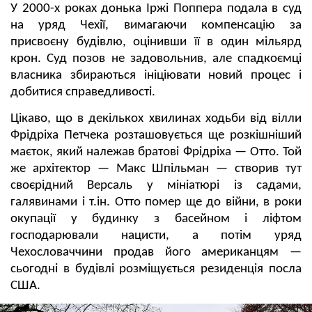
У 2000-х роках донька Іржі Поппера подала в суд
на уряд Чехії, вимагаючи компенсацію за
присвоєну будівлю, оцінивши її в один мільярд
крон. Суд позов не задовольнив, але спадкоємці
власника збираються ініціювати новий процес і
добитися справедливості.
Цікаво, що в декількох хвилинах ходьби від вілли
Фрідріха Петчека розташовується ще розкішніший
маєток, який належав братові Фрідріха — Отто. Той
же архітектор — Макс Шпільман — створив тут
своєрідний Версаль у мініатюрі із садами,
галявинами і т.ін. Отто помер ще до війни, в роки
окупації у будинку з басейном і ліфтом
господарювали нацисти, а потім уряд
Чехословаччини продав його американцям —
сьогодні в будівлі розміщується резиденція посла
США.