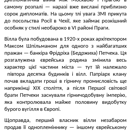
Дипломатична війна між Москвою і Прагою в
самому розпалі — наразі вже вислані приблизно
сорок дипломатів. На цьому тлі увага ЗМІ прикута
до посольства Росії в Чехії, яке займає розкішний
особняк у стилі необароко в VI районі Праги.
Вілла була побудована в 1920-х роках архітектором
Максом Шпільманом для одного з найбагатших
пражан — банкіра Фрідріха (Бедржиха) Петчека. Ця
розгалужена єврейська родина змінила весь
характер цієї частини міста — тут їй належало
півтора десятка будинків і вілл. Патріарх клану
почав вкладати гроші в гірничу промисловість ще
наприкінці XIX століття, а після Першої світової
брати Петчеки заснували гірничодобувну імперію,
яка контролювала майже половину видобутку
бурого вугілля в Європі.
Щоправда, перший власник вілли незабаром
продав її одноплеміннику — іншому єврейському