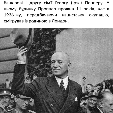
банкірові і другу сім'ї Георгу (Іржі) Попперу. У
цьому будинку Проппер прожив 11 років, але в
1938-му, передбачаючи нацистську окупацію,
емігрував із родиною в Лондон.