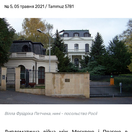
№ 5, 05 травня 2021 / Tammuz 5781
Вілла Фрідріха Петчека, нині - посольство Росії